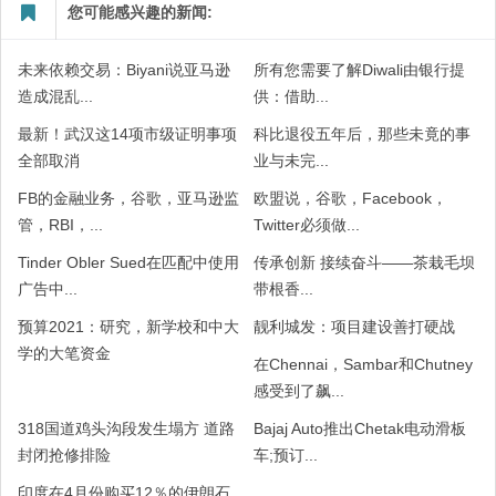
您可能感兴趣的新闻:
未来依赖交易：Biyani说亚马逊
所有您需要了解Diwali由银行提
造成混乱...
供：借助...
最新！武汉这14项市级证明事项
科比退役五年后，那些未竟的事
全部取消
业与未完...
FB的金融业务，谷歌，亚马逊监
欧盟说，谷歌，Facebook，
管，RBI，...
Twitter必须做...
Tinder Obler Sued在匹配中使用
传承创新 接续奋斗——茶栽毛坝
广告中...
带根香...
预算2021：研究，新学校和中大
靓利城发：项目建设善打硬战
学的大笔资金
在Chennai，Sambar和Chutney
感受到了飙...
318国道鸡头沟段发生塌方 道路
Bajaj Auto推出Chetak电动滑板
封闭抢修排险
车;预订...
印度在4月份购买12％的伊朗石