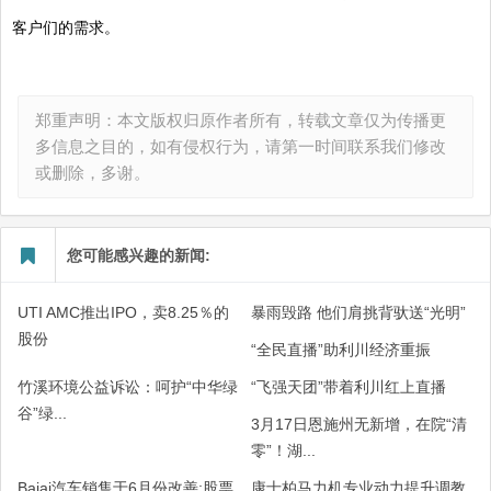
客户们的需求。
郑重声明：本文版权归原作者所有，转载文章仅为传播更
多信息之目的，如有侵权行为，请第一时间联系我们修改
或删除，多谢。
您可能感兴趣的新闻:
UTI AMC推出IPO，卖8.25％的
暴雨毁路 他们肩挑背驮送“光明”
股份
“全民直播”助利川经济重振
竹溪环境公益诉讼：呵护“中华绿
“飞强天团”带着利川红上直播
谷”绿...
3月17日恩施州无新增，在院“清
零”！湖...
Bajaj汽车销售于6月份改善;股票
康士柏马力机专业动力提升调教