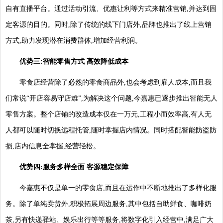
自有直播平台。通过活动引流、优惠让利等方式来精准营销,并达到固
定客源的目的。同时,除了传统的线下门店外,品牌也推出了线上营销
方式,助力发现潜在消费群体,增加经营利润。
优势三:智能零售方式 高效降低成本
零食店经营除了必然的零食商品外,也会考虑到雇人成本,而且我
们常说“开店容易守店难”,为解决这个问题,今嘉惠已逐步推出智能无人
零售方案。整个店铺的改造成本仅在一万元,工程小而效率高,有人无
人都可以随时切换远程托管,随时掌握店内情况。同时搭配智能防盗防
损,店内信息全掌握,经营轻松。
优势四:服务多样全面 客源稳定保障
今嘉惠不仅是单一的零食店,而且在运作中不断地推出了多样化服
务。除了单纯卖货外,积极拓展周边服务,其中包括自助鲜食、咖啡奶
茶,另有快递驿站、娱乐出行等等服务,将数字化引入经营中,满足广大