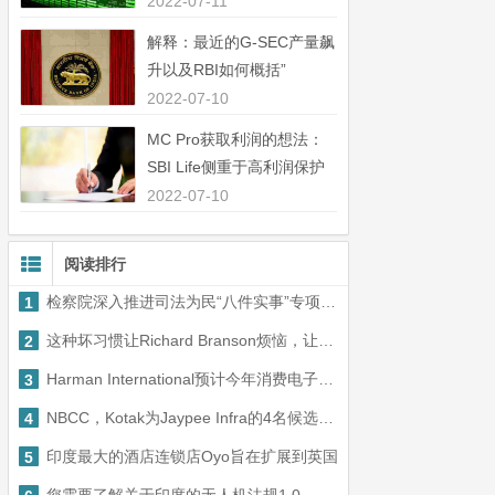
中44％”
2022-07-11
解释：最近的G-SEC产量飙
升以及RBI如何概括”
2022-07-10
MC Pro获取利润的想法：
SBI Life侧重于高利润保护
业务”
2022-07-10
阅读排行
检察院深入推进司法为民“八件实事”专项工作
1
这种坏习惯让Richard Branson烦恼，让你从Tesla发射
2
Harman International预计今年消费电子空间增长50-60％
3
NBCC，Kotak为Jaypee Infra的4名候选人投标人; L＆T红外比赛
4
印度最大的酒店连锁店Oyo旨在扩展到英国
5