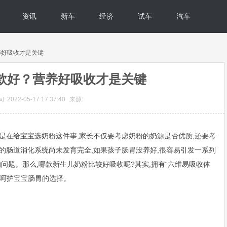
资讯
新车
经济
试车
汽车
养好吸收才是关键
款好？营养好吸收才是关键
 2022-05-17 17:37:40
来源:
是在给宝宝选奶粉这件事,家长不仅要考虑奶粉的奶源是否优质,还要考
的肠道消化系统尚未发育完全,如果孩子肠胃没养好,很容易引发一系列
问题。那么,哪款新生儿奶粉比较好吸收呢?其实,拥有“六维易吸收体
能呵护宝宝肠胃的选择。