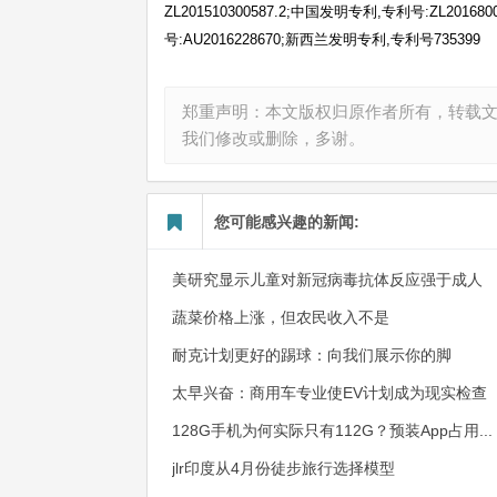
ZL201510300587.2;中国发明专利,专利号:ZL201
号:AU2016228670;新西兰发明专利
,
专利号735399
郑重声明：本文版权归原作者所有，转载
我们修改或删除，多谢。
您可能感兴趣的新闻:
美研究显示儿童对新冠病毒抗体反应强于成人
蔬菜价格上涨，但农民收入不是
耐克计划更好的踢球：向我们展示你的脚
太早兴奋：商用车专业使EV计划成为现实检查
128G手机为何实际只有112G？预装App占用...
jlr印度从4月份徒步旅行选择模型