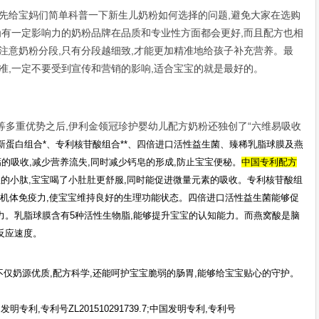
,先给宝妈们简单科普一下新生儿奶粉如何选择的问题,避免大家在选购
为有一定影响力的奶粉品牌在品质和专业性方面都会更好,而且配方也相
注意奶粉分段,只有分段越细致,才能更加精准地给孩子补充营养。最
准,一定不要受到宣传和营销的影响,适合宝宝的就是最好的。
等多重优势之后,伊利金领冠珍护婴幼儿配方奶粉还独创了“六维易吸收
创新蛋白组合*、专利核苷酸组合*
*
、
四倍进口活性益生菌
、臻
稀乳脂球膜
及燕
的吸收,减少营养流失,同时减少钙皂的形成,防止宝宝便秘。
中国专利配方
收的小肽,宝宝喝了小肚肚更舒服,同时能促进微量元素的吸收。专利核苷酸组
机体免疫力,使宝宝维持良好的生理功能状态。
四倍进口活性益生菌
能够促
力。乳脂球膜含有5种活性生物脂,能够提升宝宝的认知能力。而燕窝酸是脑
反应速度。
不仅奶源优质,配方科学,还能呵护宝宝脆弱的肠胃,能够给宝宝贴心的守护。
中国发明专利,专利号ZL201510291739.7;中国发明专利,专利号