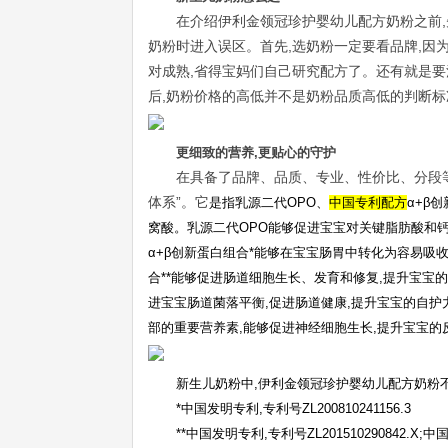
在介绍伊利金领冠珍护婴幼儿配方奶粉之前
奶粉时进入误区。首先,选奶粉一定要看品牌,因
对成熟,省得宝妈们自己研究配方了。还有就是要
后,奶粉价格的高低并不是奶粉品质高低的判断标
更细致的营养,更贴心
的
守护
在具备了品牌、品质、专业、性价比、分段
体系”。它
是指
乳源二代OPO、
中国专利配方
α+β
窝
酸
。乳源二代O
PO
能够促进宝宝对关键脂肪酸和钙
α+β创新蛋白组合*能够在宝宝肠胃中转化为容易吸
合*
*
能够促进肠道细胞生长、发育和修复,提升宝宝的
进宝宝肠道菌落平衡,促进肠道健康,提升宝宝的自护
部的重要营养素,能够促进神经细胞生长,提升宝宝的
新生儿奶粉中,
伊利金领冠珍护婴幼儿配方奶粉
*中国发明专利,专利号ZL200810241156.3
**中国发明专利,专利号ZL201510290842.X;