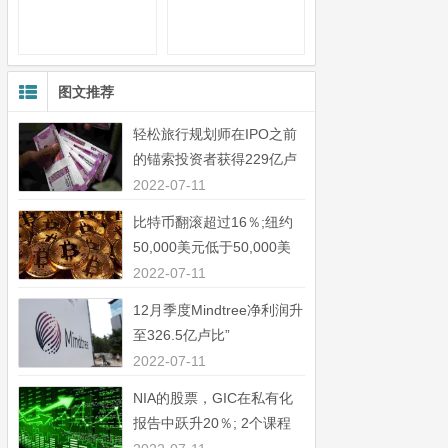
图文推荐
轻松旅行规划师在IPO之前
的锚索投资者获得229亿卢
比”
2022-07-11
比特币翻滚超过16％;纽约
50,000美元低于50,000美
元”
2022-07-11
12月季度Mindtree净利润升
至326.5亿卢比”
2022-07-11
NIA的股票，GIC在私有化
报告中跃升20％; 2个课程