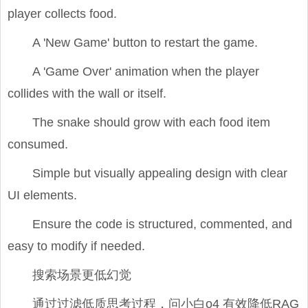
player collects food.
A 'New Game' button to restart the game.
A 'Game Over' animation when the player
collides with the wall or itself.
The snake should grow with each food item
consumed.
Simple but visually appealing design with clear
UI elements.
Ensure the code is structured, commented, and
easy to modify if needed.
搜索场景更低幻觉
通过过滤低质思考过程，问小白o4 有效降低RAG