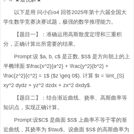
以下是用 问小白o4 回答2025年第十六届全国大
学生数学竞赛决赛试题，极强的数学推理能力。
【题目一】：准确运用高斯散度定理和三重积
分，正确计算出所需要的结果。
Prompt:设 $a, b, c$ 是正数, $S$ 是方向朝上的上
半椭球面 $\frac{x^2}{a^2} + \frac{y^2}{b^2} +
\frac{z^2}{c^2} = 1$ ($z \geq 0$). 计算 $I = \iint_{S}
xy^2 dydz + yz^2 dzdx + zx^2 dxdy$.
【题目二】：结合渐近曲线、挠率、高斯曲率等
知识点，实现正确计算。
Prompt:设$C$ 是曲面 $S$ 上曲率不等于零的渐
近曲线，其挠率为 $\tau$。设曲面 $S$ 的高斯曲率为