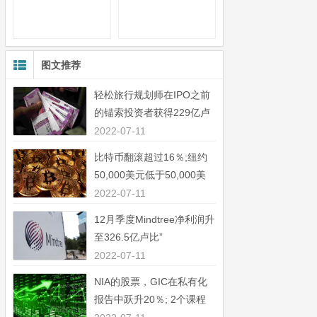
图文推荐
轻松旅行规划师在IPO之前
的锚索投资者获得229亿卢
比”
2022-07-11
比特币翻滚超过16％;纽约
50,000美元低于50,000美
元”
2022-07-11
12月季度Mindtree净利润升
至326.5亿卢比”
2022-07-11
NIA的股票，GIC在私有化
报告中跃升20％; 2个课程