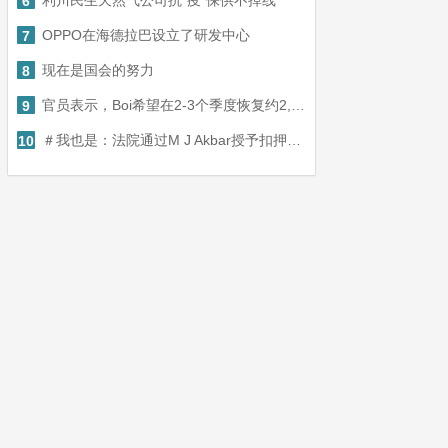
利川民生天然气公司抗“疫”保供不掉线
6
OPPO在海德拉巴设立了研发中心
7
现在是国会的努力
8
官员表示，Boi希望在2-3个季度恢复约2,500亿卢比
9
＃我也是：法院通过M J Akbar授予扣押诽谤案例的Priya Ramani
10