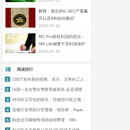
中44％”
2022-07-11
解释：最近的G-SEC产量飙
升以及RBI如何概括”
2022-07-10
MC Pro获取利润的想法：
SBI Life侧重于高利润保护
业务”
2022-07-10
阅读排行
CBDT发布新的指南，表示，没有向工人分发给易于所得税的服务
1
法国一名女警在警察局被刺杀 反恐调查已经展开
2
对话给父写信的医生：目睹您行医之痛 我还是做了医生
3
是银行首席执行官搜索：报告称，Rajat Monga＆Rajesh Sud参加了比赛
4
制造业员额销售强劲促销季度：RBI.
5