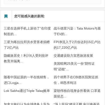
您可能感兴趣的新闻:
三星在选择手机上滚动了“在印度
战斗德里污染：Tata Motors与基
制造的...
于EV的...
三星为喀拉拉邦洪水受害者捐赠
FPI净流入于2月份达到15亿卢比
了2亿卢比
的17,220亿卢比
隐瞒旅居史！利川6人受到批评
交通建设助力宣恩旅游发展
教育并隔离...
美国暗网25美元一份“阴性证
明”还能“...
随着中国起源的一半在线销售，
四个IB男子在CBI酋长院附近抓
进口Logja...
住，IB恳求纯洁
Lok Sabha通过Triple Talaq账单
梁朝伟独自现身诊所看病 口罩遮
面状态...
加拿大银行认为全球债务上升为
“荡上苏玛”建设正酣 利川将再添