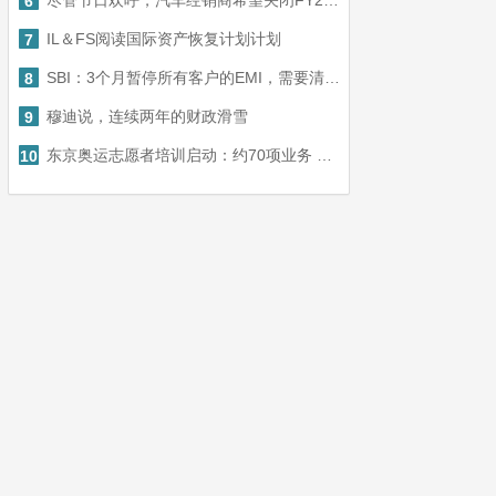
尽管节日欢呼，汽车经销商希望关闭FY20，并在细分市场的两位数下降
6
IL＆FS阅读国际资产恢复计划计划
7
SBI：3个月暂停所有客户的EMI，需要清晰的RBI信用卡付款
8
穆迪说，连续两年的财政滑雪
9
东京奥运志愿者培训启动：约70项业务 持续至7月
10