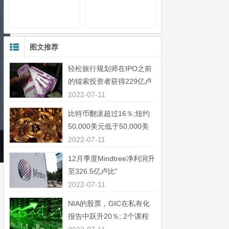
图文推荐
轻松旅行规划师在IPO之前
的锚索投资者获得229亿卢
比”
2022-07-11
比特币翻滚超过16％;纽约
50,000美元低于50,000美
元”
2022-07-11
12月季度Mindtree净利润升
至326.5亿卢比”
2022-07-11
NIA的股票，GIC在私有化
报告中跃升20％; 2个课程