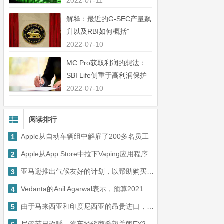
中44％”
2022-07-11
解释：最近的G-SEC产量飙
升以及RBI如何概括”
2022-07-10
MC Pro获取利润的想法：
SBI Life侧重于高利润保护
业务”
2022-07-10
阅读排行
Apple从自动车辆组中解雇了200多名员工
1
Apple从App Store中拉下Vaping应用程序
2
亚马逊推出气候友好的计划，以帮助购买可持续产品
3
Vedanta的Anil Agarwal表示，预算2021应该专注于鼓励进入印度的投资
4
由于马来西亚和印度尼西亚的昂贵进口，食用油获得了昂贵的
5