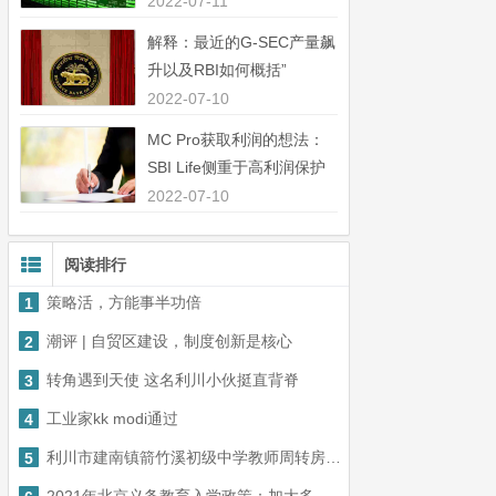
中44％”
2022-07-11
解释：最近的G-SEC产量飙
升以及RBI如何概括”
2022-07-10
MC Pro获取利润的想法：
SBI Life侧重于高利润保护
业务”
2022-07-10
阅读排行
策略活，方能事半功倍
1
潮评 | 自贸区建设，制度创新是核心
2
转角遇到天使 这名利川小伙挺直背脊
3
工业家kk modi通过
4
利川市建南镇箭竹溪初级中学教师周转房项目中标结果公示
5