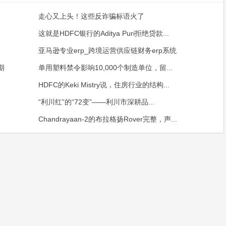
走心又上头！这些反诈骗标语火了
这就是HDFC银行的Aditya Puri拒绝贷款...
亚马逊专业erp_跨境运营供应链财务erp系统
期
单用塑料禁令影响10,000个制造单位，留...
HDFC的Keki Mistry说，住房行业的结构...
“利川红”的“72变”——利川市深耕品...
Chandrayaan-2的布拉格扬Rover完整，声...