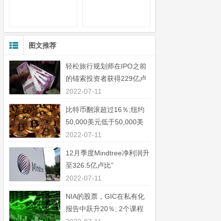
图文推荐
轻松旅行规划师在IPO之前
的锚索投资者获得229亿卢
比”
2022-07-11
比特币翻滚超过16％;纽约
50,000美元低于50,000美
元”
2022-07-11
12月季度Mindtree净利润升
至326.5亿卢比”
2022-07-11
NIA的股票，GIC在私有化
报告中跃升20％; 2个课程