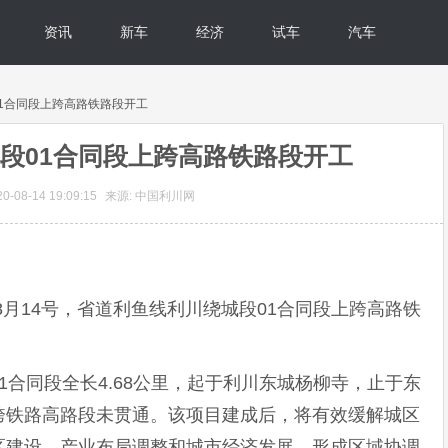
资讯
新车
经济
试车
汽车
01合同段上跨高路铁路段开工
段01合同段上跨高路铁路段开工
-08-14 19:09:15
来源: 中国利川网
8月14号，省道利鱼线利川绕城段01合同段上跨高路铁
1合同段全长4.68公里，起于利川东城杨柳寺，止于东
跨铁路高路段未贯通。该项目建成后，将有效缓解城区
区建设、产业布局调整和城市经济发展，形成区域协调