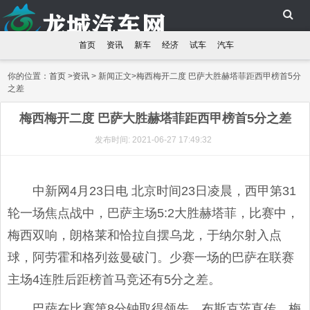
首页
资讯
新车
经济
试车
汽车
你的位置：
首页
>
资讯
> 新闻正文>梅西梅开二度 巴萨大胜赫塔菲距西甲榜首5分
之差
梅西梅开二度 巴萨大胜赫塔菲距西甲榜首5分之差
发布时间: 2021-06-27 17:49:32
中新网4月23日电 北京时间23日凌晨，西甲第31
轮一场焦点战中，巴萨主场5:2大胜赫塔菲，比赛中，
梅西双响，朗格莱和恰拉自摆乌龙，于纳尔射入点
球，阿劳霍和格列兹曼破门。少赛一场的巴萨在联赛
主场4连胜后距榜首马竞还有5分之差。
巴萨在比赛第8分钟取得领先，布斯克茨直传，梅