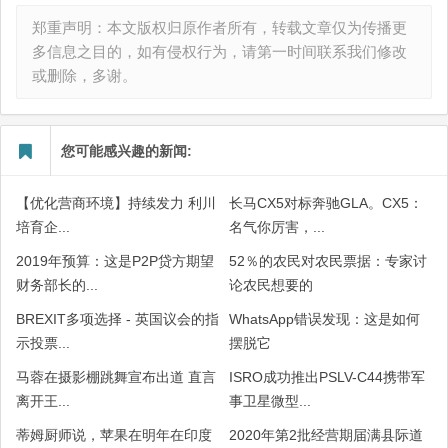
郑重声明：本文版权归原作者所有，转载文章仅为传播更
多信息之目的，如有侵权行为，请第一时间联系我们修改
或删除，多谢。
您可能感兴趣的新闻:
【优化营商环境】持续发力 利川
长马CX5对标奔驰GLA。CX5：
培育企...
名气你厉害，...
2019年预算：这是P2P贷方期望
52％的农民对农民票据：专家讨
财务部长的...
论农民想要的
BREXIT多项选择 - 英国议会的指
WhatsApp错误发现：这是如何
示投票...
摆脱它
马蓉在摄影棚跳舞宣布出道 直言
ISRO成功推出PSLV-C44携带军
离开王...
事卫星微型...
蒂姆厨师说，苹果在明年在印度
2020年第2批经营期届满县际道