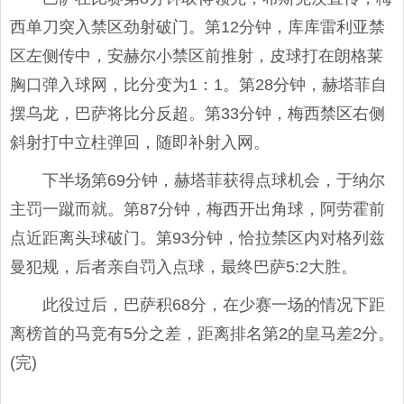
西单刀突入禁区劲射破门。第12分钟，库库雷利亚禁
区左侧传中，安赫尔小禁区前推射，皮球打在朗格莱
胸口弹入球网，比分变为1：1。第28分钟，赫塔菲自
摆乌龙，巴萨将比分反超。第33分钟，梅西禁区右侧
斜射打中立柱弹回，随即补射入网。
下半场第69分钟，赫塔菲获得点球机会，于纳尔
主罚一蹴而就。第87分钟，梅西开出角球，阿劳霍前
点近距离头球破门。第93分钟，恰拉禁区内对格列兹
曼犯规，后者亲自罚入点球，最终巴萨5:2大胜。
此役过后，巴萨积68分，在少赛一场的情况下距
离榜首的马竞有5分之差，距离排名第2的皇马差2分。
(完)