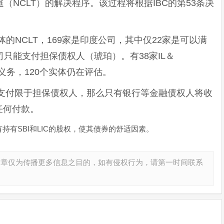
庭（NCLT）的解决程序。该过程将根据IBC的第53条决
。
体的NCLT，169家是印度公司，其中仅22家是可以满
只能支付担保债权人（琥珀）。有38家IL＆
义务，120个实体仍在评估。
果支付限于担保债权人，那么只有银行等金融债权人将收
任何付款。
有持有SBI和LIC的股权，使其债券的舒适因素。
文章仅为传播更多信息之目的，如有侵权行为，请第一时间联系