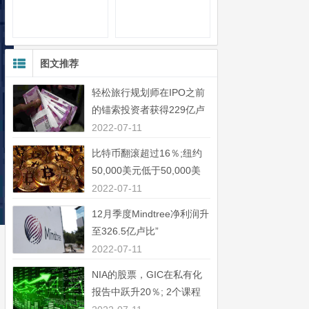
图文推荐
轻松旅行规划师在IPO之前
的锚索投资者获得229亿卢
比”
2022-07-11
比特币翻滚超过16％;纽约
50,000美元低于50,000美
元”
2022-07-11
12月季度Mindtree净利润升
至326.5亿卢比”
2022-07-11
NIA的股票，GIC在私有化
报告中跃升20％; 2个课程