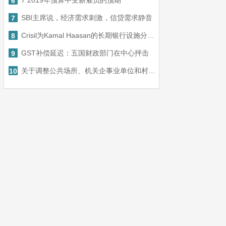
7 2019年预算中受薪雇员的预期
6
SBI主席说，经济需求刺激，信贷需求静音
7
Crisil为Kamal Haasan的长期银行设施分配了“B +”评分
8
GST补偿延迟：五国财政部门在中心抨击
9
关于调整公共场所、机关企事业单位和村（社区）新冠肺炎疫情常态化防控卫生防护要求的通知
10