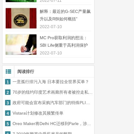
中44％”
2022-07-11
解释：最近的G-SEC产量飙
升以及RBI如何概括”
2022-07-10
MC Pro获取利润的想法：
SBI Life侧重于高利润保护
业务”
2022-07-10
阅读排行
一意孤行排污入海 日本要拉全世界买单？
1
70岁的纽约印度艺术画廊所有者被控走私了1.43亿美元的古物
2
政府可能会宣布采购汽车部门的特殊PLI福利
3
Vistara计划修改其频繁传单
4
Oreo Maker将Delhi HC迁移到Parle，涉及专利侵权
5