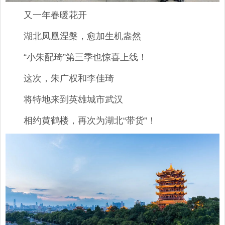
又一年春暖花开
湖北凤凰涅槃，愈加生机盎然
“小朱配琦”第三季也惊喜上线！
这次，朱广权和李佳琦
将特地来到英雄城市武汉
相约黄鹤楼，再次为湖北“带货”！