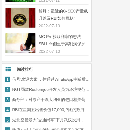
中44％”
2022-07-11
解释：最近的G-SEC产量飙
升以及RBI如何概括”
2022-07-10
MC Pro获取利润的想法：
SBI Life侧重于高利润保护
业务”
2022-07-10
阅读排行
信号'欢迎大家'，并通过WhatsApp中断后通过屋顶注册
1
NGT罚款Rustomjee开发人员为环境规范违规1亿卢比
2
商务部：对原产于澳大利亚的进口相关葡萄酒征收反倾销税
3
RBI在星期五出售价值17,000卢比的政府证券
4
湖北空管最大“交通岗亭”下月武汉投用，飞机“停车入库”将更快
5