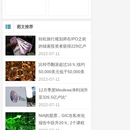
图文推荐
轻松旅行规划师在IPO之前
的锚索投资者获得229亿卢
比”
2022-07-11
比特币翻滚超过16％;纽约
50,000美元低于50,000美
元”
2022-07-11
12月季度Mindtree净利润升
至326.5亿卢比”
2022-07-11
NIA的股票，GIC在私有化
报告中跃升20％; 2个课程