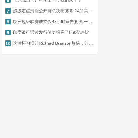
【凉城山马】利川山马，我们来了！
6
超级定点滑雪公开赛总决赛落幕 24所高校队伍参赛
7
欧洲超级联赛成立仅48小时宣告搁浅 一场围绕“利益”上演的闹剧
8
印度银行通过发行债券提高了560亿卢比
9
这种坏习惯让Richard Branson烦恼，让你从Tesla发射
10