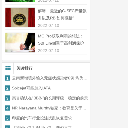
中44％”
2022-07-11
解释：最近的G-SEC产量飙
升以及RBI如何概括”
2022-07-10
MC Pro获取利润的想法：
SBI Life侧重于高利润保护
业务”
2022-07-10
阅读排行
云南新增境外输入无症状感染者6例 均为中国籍缅甸输入
1
Spicejet可能加入IATA
2
惠誉确认在“BBB-”的长期评级，稳定的前景
3
NR Narayana Murthy独家：教育是关于应用心灵和质疑
4
印度的汽车行业投注扰乱恢复需求
5