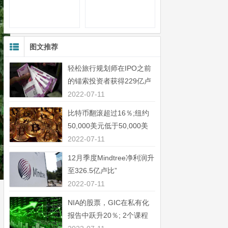
图文推荐
轻松旅行规划师在IPO之前
的锚索投资者获得229亿卢
比”
2022-07-11
比特币翻滚超过16％;纽约
50,000美元低于50,000美
元”
2022-07-11
12月季度Mindtree净利润升
至326.5亿卢比”
2022-07-11
NIA的股票，GIC在私有化
报告中跃升20％; 2个课程