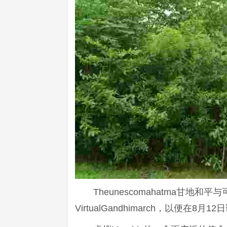
Theunescomahatma甘地
VirtualGandhimarch，以便在