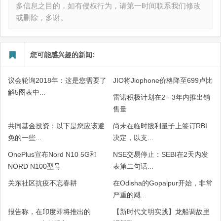
多信息之目的，如有侵权行为，请第一时间联系我们修改
或删除，多谢。
您可能感兴趣的新闻:
议会轮询2018年：这是您需要了
JIO将Jiophone价格降至699卢比
解5图表中...
雷诺积极计划在2 - 3年内推出销
售量
共同基金投资：以下是您应该避
尚未在临时股利量子上签订RBI
免的一些...
决定，以支...
OnePlus宣布Nord N10 5G和
NSE交易停止：SEBI在2天内发
NORD N100型号
表第二句话...
关东社区抗疫不忘春耕
在Odisha的Gopalpur开始，非常
严重的飓...
报告称，在印度即将推出的
【新时代文明实践】龙船调故里