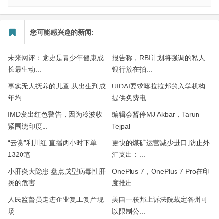
您可能感兴趣的新闻:
未来网评：党史是青少年健康成
报告称，RBI计划将强调的私人
长最生动...
银行放在拍...
事实无人抚养的儿童 从出生到成
UIDAI要求喀拉拉邦的入学机构
年均...
提供免费电...
IMD发出红色警告，因为冷波收
编辑会暂停MJ Akbar，Tarun
紧围绕印度...
Tejpal
“云赏”利川红 直播两小时下单
更快的煤矿运营减少进口;防止外
1320笔
汇支出：...
小肝炎大隐患 盘点戊型病毒性肝
OnePlus 7，OnePlus 7 Pro在印
炎的危害
度推出...
人民监督员走进企业复工复产现
美国一联邦上诉法院裁定各州可
场
以限制公...