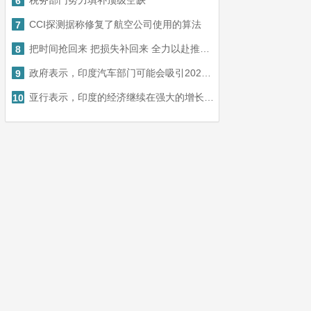
税务部门努力填补顶级空缺
6
CCI探测据称修复了航空公司使用的算法
7
把时间抢回来 把损失补回来 全力以赴推进恩施州高质量发展
8
政府表示，印度汽车部门可能会吸引2023年的8-10亿美元投资
9
亚行表示，印度的经济继续在强大的增长道路上
10