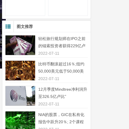
图文推荐
轻松旅行规划师在IPO之前
的锚索投资者获得229亿卢
比”
2022-07-11
比特币翻滚超过16％;纽约
50,000美元低于50,000美
元”
2022-07-11
12月季度Mindtree净利润升
至326.5亿卢比”
2022-07-11
NIA的股票，GIC在私有化
报告中跃升20％; 2个课程