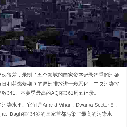
仍然很差，录制了五个领域的国家资本记录严重的污染
节日和茬燃烧期间的局部排放进一步恶化。中央污染控
341。本赛季最高的AQI在361周五记录。
。它们是Anand Vihar，Dwarka Sector 8，
i。 Punjabi Bagh在434岁的国家首都污染了最高的污染水