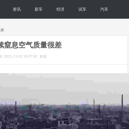
资讯
新车
经济
试车
汽车
很差
续窒息空气质量很差
 2021-11-02 19:07:00
来源: