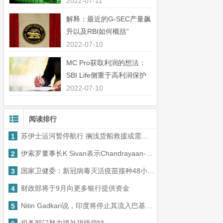
中44％”
2022-07-11
解释：最近的G-SEC产量飙
升以及RBI如何概括”
2022-07-10
MC Pro获取利润的想法：
SBI Life侧重于高利润保护
业务”
2022-07-10
阅读排行
苏伊士运河暂停航行 搁浅货船救援或需几周
1
伊索罗董事长K Sivan表示Chandrayaan-2近100％的成功
2
国家卫健委：新冠病毒灭活疫苗接种48小时后可献血
3
财政部将于9月向更多银行提供资金
4
Nitin Gadkari说，印度将停止其流入巴基斯坦的水流入巴基斯坦
5