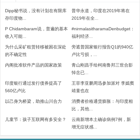
Dipp秘书说，没有计划在有限库
普华永道，印度在2019年将在
存印度物...
2019年在全...
P Chidambaram说，普遍的基本
#nirmalasitharamaDenbudget：
收入可能...
福利经济...
为什么采矿租赁转移被困在深处
旁遮普国家银行报告Q1的940亿
的不确定性
卢比亏损，...
内阁批准软件产品的国家政策
青山刚昌手绘柯南鲁邦三世合影
悼念已...
印度银行通过发行债券提高了
王菲李亚鹏周迅参加派对 李嫣窦
560亿卢比
靖童也在
以己身为桥梁，助推山川合力
消费者价格通货膨胀：与印度相
比，其他...
儿童节：孩子互联网有多安全？
云南新增本土确诊病例7例，新
增无症状感...