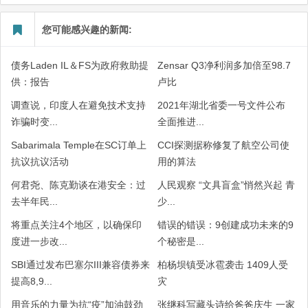
您可能感兴趣的新闻:
债务Laden IL＆FS为政府救助提
Zensar Q3净利润多加倍至98.7
供：报告
卢比
调查说，印度人在避免技术支持
2021年湖北省委一号文件公布
诈骗时变...
全面推进...
Sabarimala Temple在SC订单上
CCI探测据称修复了航空公司使
抗议抗议活动
用的算法
何君尧、陈克勤谈在港安全：过
人民观察 “文具盲盒”悄然兴起 青
去半年民...
少...
将重点关注4个地区，以确保印
错误的错误：9创建成功未来的9
度进一步改...
个秘密是...
SBI通过发布巴塞尔III兼容债券来
柏杨坝镇受冰雹袭击 1409人受
提高8,9...
灾
用音乐的力量为抗“疫”加油鼓劲
张继科写藏头诗给爸爸庆生 一家