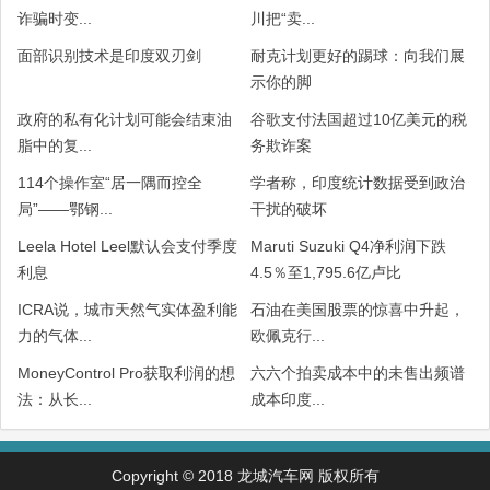
诈骗时变...
川把“卖...
面部识别技术是印度双刃剑
耐克计划更好的踢球：向我们展
示你的脚
政府的私有化计划可能会结束油
谷歌支付法国超过10亿美元的税
脂中的复...
务欺诈案
114个操作室“居一隅而控全
学者称，印度统计数据受到政治
局”——鄂钢...
干扰的破坏
Leela Hotel Leel默认会支付季度
Maruti Suzuki Q4净利润下跌
利息
4.5％至1,795.6亿卢比
ICRA说，城市天然气实体盈利能
石油在美国股票的惊喜中升起，
力的气体...
欧佩克行...
MoneyControl Pro获取利润的想
六六个拍卖成本中的未售出频谱
法：从长...
成本印度...
Copyright © 2018 龙城汽车网 版权所有