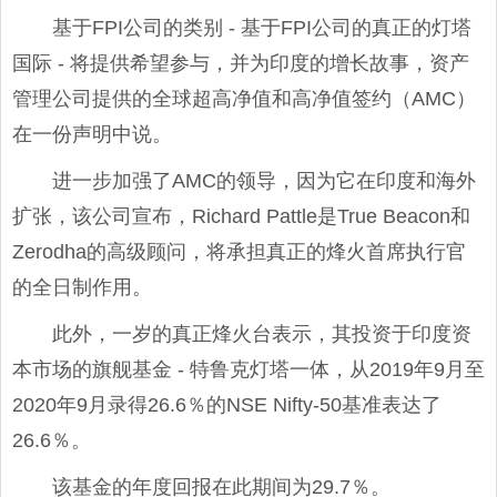
基于FPI公司的类别 - 基于FPI公司的真正的灯塔
国际 - 将提供希望参与，并为印度的增长故事，资产
管理公司提供的全球超高净值和高净值签约（AMC）
在一份声明中说。
进一步加强了AMC的领导，因为它在印度和海外
扩张，该公司宣布，Richard Pattle是True Beacon和
Zerodha的高级顾问，将承担真正的烽火首席执行官
的全日制作用。
此外，一岁的真正烽火台表示，其投资于印度资
本市场的旗舰基金 - 特鲁克灯塔一体，从2019年9月至
2020年9月录得26.6％的NSE Nifty-50基准表达了
26.6％。
该基金的年度回报在此期间为29.7％。