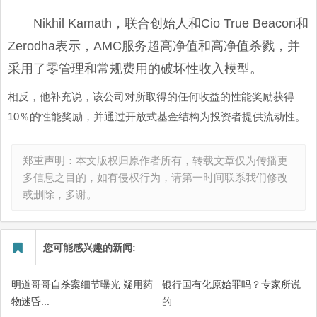
Nikhil Kamath，联合创始人和Cio True Beacon和
Zerodha表示，AMC服务超高净值和高净值杀戮，并
采用了零管理和常规费用的破坏性收入模型。
相反，他补充说，该公司对所取得的任何收益的性能奖励获得
10％的性能奖励，并通过开放式基金结构为投资者提供流动性。
郑重声明：本文版权归原作者所有，转载文章仅为传播更
多信息之目的，如有侵权行为，请第一时间联系我们修改
或删除，多谢。
您可能感兴趣的新闻:
明道哥哥自杀案细节曝光 疑用药
银行国有化原始罪吗？专家所说
物迷昏...
的