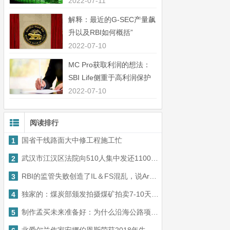
中44％”
2022-07-11
解释：最近的G-SEC产量飙
升以及RBI如何概括”
2022-07-10
MC Pro获取利润的想法：
SBI Life侧重于高利润保护
业务”
2022-07-10
阅读排行
国省干线路面大中修工程施工忙
1
武汉市江汉区法院向510人集中发还1100余万元
2
RBI的监管失败创造了IL＆FS混乱，说Arvind Subramanian说
3
独家的：煤炭部颁发拍摄煤矿拍卖7-10天商业矿业
4
制作孟买未来准备好：为什么沿海公路项目将成为最大城市的福音
5