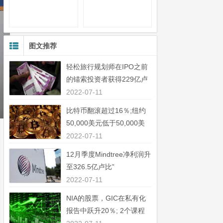
图文推荐
轻松旅行规划师在IPO之前
的锚索投资者获得229亿卢
比”
2022-07-11
比特币翻滚超过16％;纽约
50,000美元低于50,000美
元”
2022-07-11
12月季度Mindtree净利润升
至326.5亿卢比”
2022-07-11
NIA的股票，GIC在私有化
报告中跃升20％; 2个课程