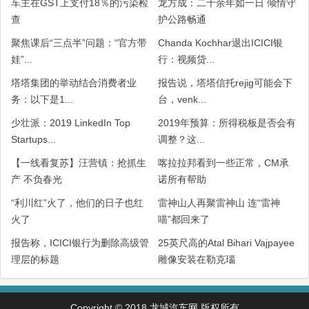
车主在GST上支付18％的污染检
龙方成：二十余年如一日 倾情守
查
护公路畅通
聚焦课后“三点半”问题：“官方带
Chanda Kochhar退出ICICI银
娃”...
行：视频贷...
塔塔集团的举动结合消费者业
报告说，塔塔信托rejig可能会下
务：以下是1...
台，venk...
少壮派：2019 LinkedIn Top
2019年预算：所得税板是否会有
Startups...
调整？这...
【一线看复苏】汪营镇：抢抓生
喀拉拉邦看到一些正常，CM承
产 不负春光
诺所有帮助
“利川红”火了，他们的日子也红
雷神山人再聚雷神山 连“雷神
火了
喵”都回来了
报告称，ICICI银行为删除高级管
25英尺高的Atal Bihari Vajpayee
理层的标题
雕像安装在勒克瑙
Copyright © 2018 龙城汽车网 版权所有