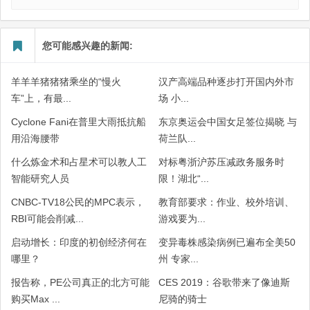
您可能感兴趣的新闻:
羊羊羊猪猪猪乘坐的“慢火
汉产高端品种逐步打开国内外市
车”上，有最...
场 小...
Cyclone Fani在普里大雨抵抗船
东京奥运会中国女足签位揭晓 与
用沿海腰带
荷兰队...
什么炼金术和占星术可以教人工
对标粤浙沪苏压减政务服务时
智能研究人员
限！湖北“...
CNBC-TV18公民的MPC表示，
教育部要求：作业、校外培训、
RBI可能会削减...
游戏要为...
启动增长：印度的初创经济何在
变异毒株感染病例已遍布全美50
哪里？
州 专家...
报告称，PE公司真正的北方可能
CES 2019：谷歌带来了像迪斯
购买Max ...
尼骑的骑士