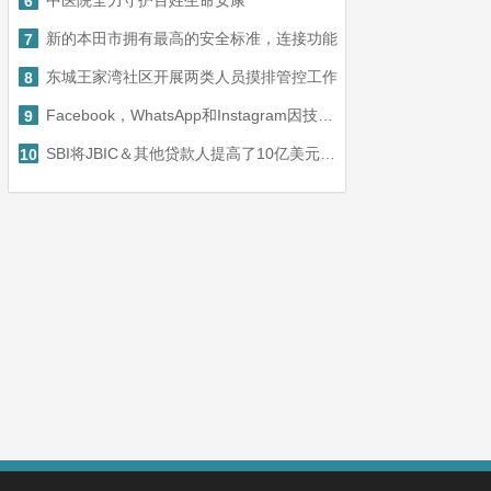
中医院全力守护百姓生命安康
6
新的本田市拥有最高的安全标准，连接功能
7
东城王家湾社区开展两类人员摸排管控工作
8
Facebook，WhatsApp和Instagram因技术问题而下降
9
SBI将JBIC＆其他贷款人提高了10亿美元的日本汽车制造商在印度
10