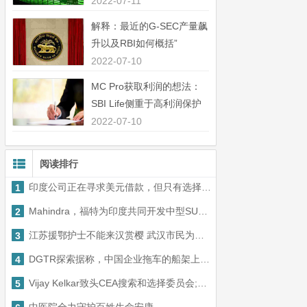
中44％”
2022-07-11
解释：最近的G-SEC产量飙
升以及RBI如何概括”
2022-07-10
MC Pro获取利润的想法：
SBI Life侧重于高利润保护
业务”
2022-07-10
阅读排行
印度公司正在寻求美元借款，但只有选择公司会发现
1
Mahindra，福特为印度共同开发中型SUV，新兴市场
2
江苏援鄂护士不能来汉赏樱 武汉市民为恩人寄去樱花礼物
3
DGTR探索据称，中国企业拖车的船架上的反倾销税
4
Vijay Kelkar致头CEA搜索和选择委员会;收到了超过20个申请
5