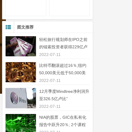
图文推荐
轻松旅行规划师在IPO之前
的锚索投资者获得229亿卢
比”
2022-07-11
比特币翻滚超过16％;纽约
50,000美元低于50,000美
元”
2022-07-11
12月季度Mindtree净利润升
至326.5亿卢比”
2022-07-11
NIA的股票，GIC在私有化
报告中跃升20％; 2个课程