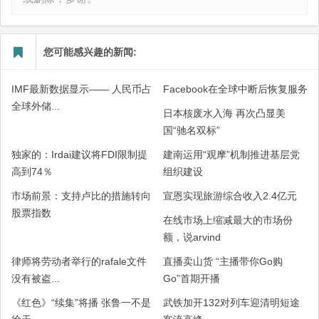
您可能感兴趣的新闻:
IMF最新数据显示—— 人民币占
Facebook在全球中断后恢复服务
全球外储...
日本核废水入海 再次凸显美
国“驰名双标”
独家的：Irdai建议将FDI限制提
建南运用“观摩”机制推进基层党
高到74％
组织建设
市场前景：支持卢比的措施转向
宣恩实现旅游综合收入2.4亿元
股票指数
在线市场上缩减最大的市场份
额，说arvind
律师将劳动者举行的rafale文件
直播卖山货 “主播带你Go购
没有被盗...
Go”首期开播
《红色》“续集”将播 张鲁一不是
武铁加开132对列车迎清明短途