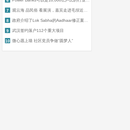
Power Banks可以是18,000亿卢比的行业，在2025年在印度创造80k工作
6
观云海 品民俗 看展演，嘉宾走进毛坝近距离感受“利川红”
7
政府介绍了Lok Sabha的Aadhaar修正案：这是专家要说的
8
武汉签约落户112个重大项目
9
微心愿上墙 社区党员争做“圆梦人”
10