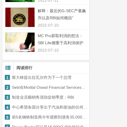
中44％”
2022-07-11
解释：最近的G-SEC产量飙
升以及RBI如何概括”
2022-07-10
MC Pro获取利润的想法：
SBI Life侧重于高利润保护
业务”
2022-07-10
阅读排行
斯大林提出拉瓦尔作为下一个总理
1
Sebi在Motilal Oswal Financial Services上享有17万卢比，以便没有隔离客户资金
2
制造业员额销售强劲促销季度：RBI.
3
中心希望各国分享出于汽油和柴油的任何责任造成的收入损失
4
前5名钢铁制造商今年观察到债务35,000卢比，下一步：报告
5