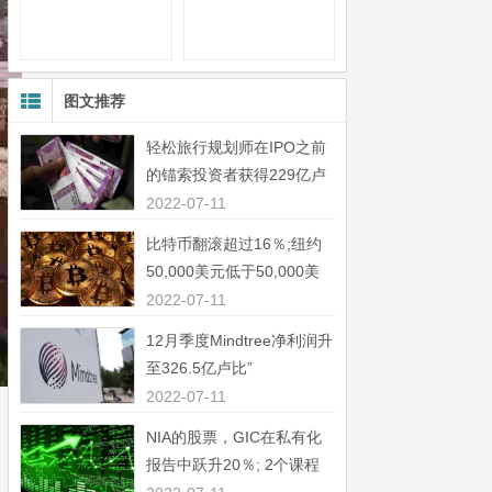
图文推荐
轻松旅行规划师在IPO之前
的锚索投资者获得229亿卢
比”
2022-07-11
比特币翻滚超过16％;纽约
50,000美元低于50,000美
元”
2022-07-11
12月季度Mindtree净利润升
至326.5亿卢比”
2022-07-11
NIA的股票，GIC在私有化
报告中跃升20％; 2个课程