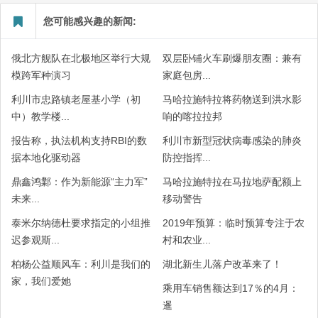
您可能感兴趣的新闻:
俄北方舰队在北极地区举行大规
双层卧铺火车刷爆朋友圈：兼有
模跨军种演习
家庭包房...
利川市忠路镇老屋基小学（初
马哈拉施特拉将药物送到洪水影
中）教学楼...
响的喀拉拉邦
报告称，执法机构支持RBI的数
利川市新型冠状病毒感染的肺炎
据本地化驱动器
防控指挥...
鼎鑫鸿鄴：作为新能源“主力军”
马哈拉施特拉在马拉地萨配额上
未来...
移动警告
泰米尔纳德杜要求指定的小组推
2019年预算：临时预算专注于农
迟参观斯...
村和农业...
柏杨公益顺风车：利川是我们的
湖北新生儿落户改革来了！
家，我们爱她
乘用车销售额达到17％的4月：
暹