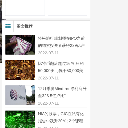
图文推荐
轻松旅行规划师在IPO之前
的锚索投资者获得229亿卢
比”
2022-07-11
比特币翻滚超过16％;纽约
50,000美元低于50,000美
元”
2022-07-11
12月季度Mindtree净利润升
至326.5亿卢比”
2022-07-11
NIA的股票，GIC在私有化
报告中跃升20％; 2个课程