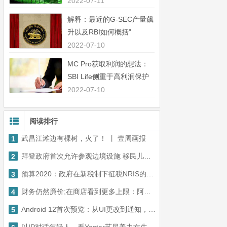
中44％”
2022-07-11
解释：最近的G-SEC产量飙
升以及RBI如何概括”
2022-07-10
MC Pro获取利润的想法：
SBI Life侧重于高利润保护
业务”
2022-07-10
阅读排行
武昌江滩边有棵树，火了！ 丨 壹周画报
1
拜登政府首次允许参观边境设施 移民儿童数量远超极限
2
预算2020：政府在新税制下征税NRIS的印度收入
3
财务仍然廉价;在商店看到更多上限：阿什莫尔的投资
4
Android 12首次预览：从UI更改到通知，手势到图像质量，这是什么是新的
5