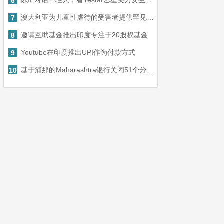
以IP对话年轻人，看Yestar艺星美力女生盛典如何“进化”
6
澳大利亚为儿童性虐待的受害者提供罕见的国家道歉
7
邀请互助基金推出印度专注于20股权基金
8
Youtube在印度推出UPI作为付款方式
9
基于浦那的Maharashtra银行关闭51个分支机构以削减成本
10