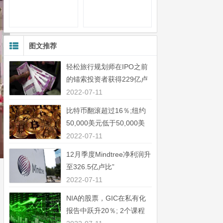
图文推荐
轻松旅行规划师在IPO之前
的锚索投资者获得229亿卢
比”
2022-07-11
比特币翻滚超过16％;纽约
50,000美元低于50,000美
元”
2022-07-11
12月季度Mindtree净利润升
至326.5亿卢比”
2022-07-11
NIA的股票，GIC在私有化
报告中跃升20％; 2个课程