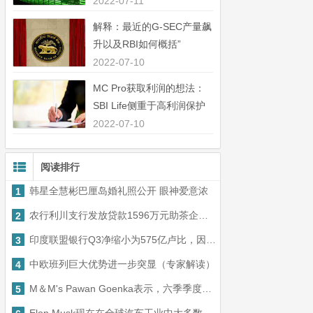
中44％”
2022-07-11
解释：最近的G-SEC产量飙
升以及RBI如何概括”
2022-07-10
MC Pro获取利润的想法：
SBI Life侧重于高利润保护
业务”
2022-07-10
阅读排行
韩星全慧彬巴厘岛婚礼照公开 眼神爱意浓
1
农行利川支行发放贷款1596万元助茶企抢收促产
2
印度联盟银行Q3净缩小为575亿卢比，因为额外的贷款缩小
3
中欧班列巨大优势进一步突显（专家解读）
4
M＆M's Pawan Goenka表示，六季季度是增长方面最糟糕的季度
5