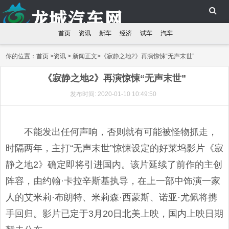
首页
资讯
新车
经济
试车
汽车
你的位置：
首页
>
资讯
> 新闻正文>《寂静之地2》再演惊悚“无声末世”
《寂静之地2》再演惊悚“无声末世”
发布时间: 2020-01-10 10:49:50
不能发出任何声响，否则就有可能被怪物抓走，
时隔两年，主打“无声末世”惊悚设定的好莱坞影片《寂
静之地2》确定即将引进国内。该片延续了前作的主创
阵容，由约翰·卡拉辛斯基执导，在上一部中饰演一家
人的艾米莉·布朗特、米莉森·西蒙斯、诺亚·尤佩将携
手回归。影片已定于3月20日北美上映，国内上映日期