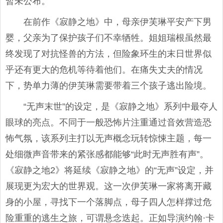
暂未公布。
在前作《寂静之地》中，母亲伊芙琳平安产下男
婴，父亲为了保护孩子们不幸牺牲。姐姐瑞根虽然最
终发现了对抗怪兽的方法，但险象环生的末日世界似
乎还有更大的危机等待着他们。在痛失丈夫的情况
下，势单力薄的伊芙琳需要带着三个孩子逃出险境。
“无声末世”的设定，是《寂静之地》系列中最夺人
眼球的亮点。不同于一般恐怖片注重通过音效营造恐
怖气氛，该系列主打以无声概念玩转惊悚主题，每一
处细微声音带来的紧张感都能够“此时无声胜有声”。
《寂静之地2》将延续《寂静之地》的“无声”设定，并
展现更为宏大的世界观。这一次伊芙琳一家将离开藏
身的小屋，寻找下一个落脚点，母子四人怎样撑过危
险重重的逃生之旅，可谓悬念迭起。正如导演约翰·卡