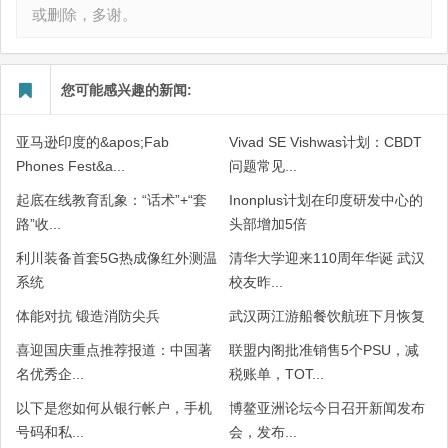
或删除，多谢。
您可能感兴趣的新闻:
亚马逊印度的&apos;Fab
Vivad SE Vishwas计划：CBDT
Phones Fest&a...
问题常见...
起底在线教育乱象：“话术”+“套
Inonplus计划在印度研发中心的
路”收...
头部增加5倍
利川装备首套5G热成像红外测温
清华大学迎来110周年华诞 武汉
系统
校友昨...
体能对抗 锻造消防尖兵
武汉两江游船餐饮航班下月恢复
喜迎国庆重点推荐报道：中国著
联盟内阁批准销售5个PSU，减
名优秀企...
税账单，TOT...
以下是您如何从银行帐户，手机
博鳌亚洲论坛今日召开新闻发布
号码和私...
会，发布...