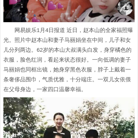
网易娱乐1月4日报道 近日，赵本山的全家福照曝
光。照片中赵本山和妻子马丽娟坐在中间，儿子和女
儿分列两边。62岁的本山大叔满头白发，身穿橘色的
衣服，脸色红润，看起来状态很好。一向低调的妻子
马丽娟也同框出镜，她身穿黑色衣服，脖子上戴着一
条奢侈品围巾，气质优雅，十分端庄。一双儿女依偎
在父母身边，一家四口温馨幸福。