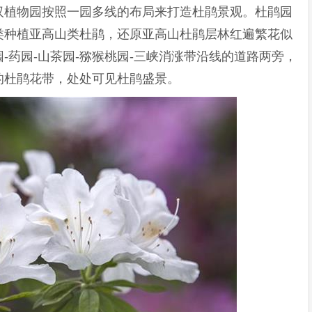
汉植物园按照一园多线的布局来打造杜鹃景观。杜鹃园
类种植亚高山类杜鹃，还原亚高山杜鹃层林红遍繁花似
-药园-山茶园-猕猴桃园-三峡消涨带沿线的道路两旁，
的杜鹃花带，处处可见杜鹃盛景。