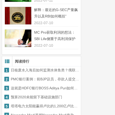
中44％”
2022-07-11
解释：最近的G-SEC产量飙
升以及RBI如何概括”
2022-07-10
MC Pro获取利润的想法：
SBI Life侧重于高利润保护
业务”
2022-07-10
阅读排行
日核废水入海后如何监测水体鱼类？俄联邦渔业署回应
1
PMC银行案例：前BJP议员，存款人提交警察对顶级管理人员投诉
2
这就是HDFC银行BOSS Aditya Puri如何维持工作生活平衡
3
预算2020未能留下基础设施部门
4
塔塔电力太阳能赢得卢比的1,200亿卢比，以设置320 MW项目
5