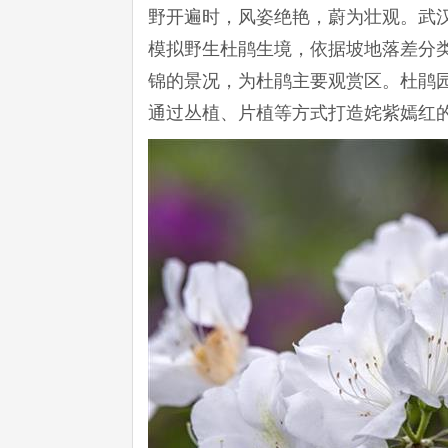
野开遍时，风姿绝艳，蔚为壮观。武
模拟野生杜鹃生境，依据坡地落差分
锦的景况，为杜鹃主要观赏区。杜鹃园
通过丛植、片植等方式打造姹紫嫣红