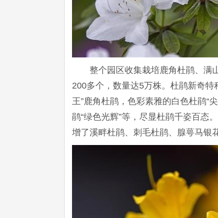
整个园区收集栽培鹿角杜鹃、满
200多个，数量达5万株。杜鹃新奇
王”鹿角杜鹃，色彩素雅的白色杜鹃“尖
鹃“绿色光辉”等，尽显杜鹃千姿百态
增了溪畔杜鹃、刺毛杜鹃、腺萼马银