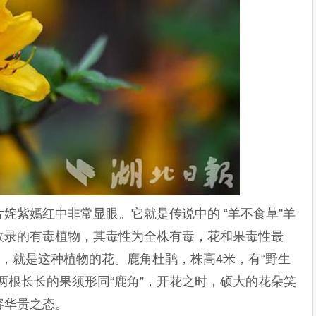
姹紫嫣红中非常显眼。它就是传说中的 “羊不食草”羊
收录的有毒植物，其毒性为全株有毒，花和果毒性最
一，就是这种植物的花。鹿角杜鹃，株高4米，有“野生
两根长长的果须形同“鹿角”，开花之时，硕大的花朵笑
容华贵之态。