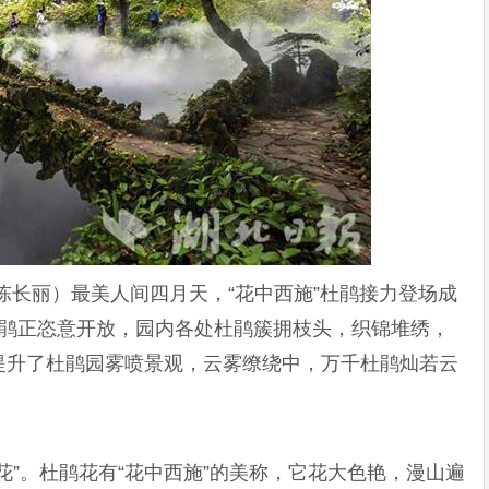
陈长丽）最美人间四月天，“花中西施”杜鹃接力登场成
杜鹃正恣意开放，园内各处杜鹃簇拥枝头，织锦堆绣，
提升了杜鹃园雾喷景观，云雾缭绕中，万千杜鹃灿若云
花”。杜鹃花有“花中西施”的美称，它花大色艳，漫山遍