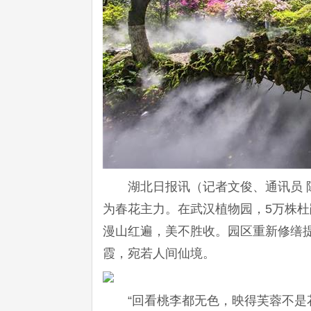
湖北日报讯（记者文俊、通讯员 
为春花主力。在武汉植物园，5万株
漫山红遍，美不胜收。园区重新修缮
霞，宛若人间仙境。
“回看桃李都无色，映得芙蓉不是