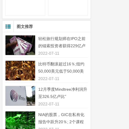
图文推荐
轻松旅行规划师在IPO之前
的锚索投资者获得229亿卢
比”
2022-07-11
比特币翻滚超过16％;纽约
50,000美元低于50,000美
元”
2022-07-11
12月季度Mindtree净利润升
至326.5亿卢比”
2022-07-11
NIA的股票，GIC在私有化
报告中跃升20％; 2个课程