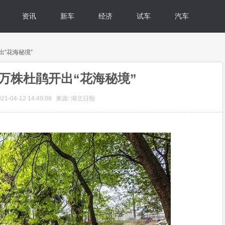
资讯
新车
经济
试车
汽车
出“花海秘境”
万株杜鹃开出“花海秘境”
1-04-12 14:49:08
来源: 湖北日报