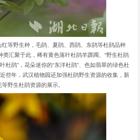
山红等野生种，毛鹃、夏鹃、西鹃、东鹃等杜鹃品种
特种类汇聚于此，稀有黄色落叶杜鹃羊踯躅、“野生杜鹃
叶杜鹃”，花朵迷你的“东洋杜鹃”、色如翡翠的绿色杜
。近些年，武汉植物园还加强杜鹃野生资源的收集，新
花等野生杜鹃资源的展示。