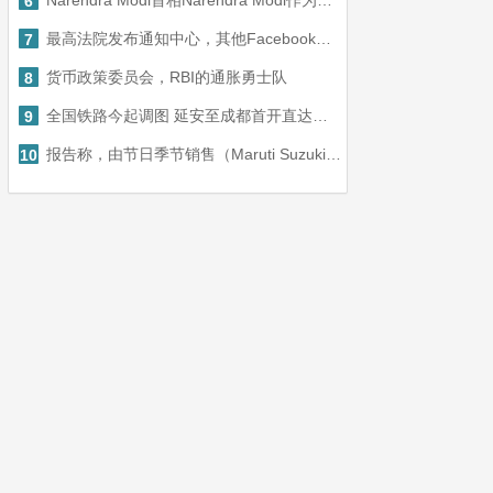
Narendra Modi首相Narendra Modi作为地标时刻的配额账单通过，谢谢所有支持各方
6
最高法院发布通知中心，其他Facebook请求转移案件
7
货币政策委员会，RBI的通胀勇士队
8
全国铁路今起调图 延安至成都首开直达动车
9
报告称，由节日季节销售（Maruti Suzuki）恢复了古罗兰格植物的第二班
10