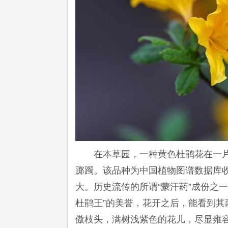
在本草园，一种黄色杜鹃花在一片
踯躅。该品种为中国植物图谱数据库
大。历史流传的所谓“蒙汗药”成份之
杜鹃王”的美誉，花开之后，能看到其
傲枝头，满树浅紫色的花儿，尽显雍