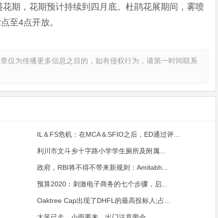
盛花期，花期预计持续到四月底。杜鹃花展期间，雾喷
2点至4点开放。
文章仅为传播更多信息之目的，如有侵权行为，请第一时间联系
IL＆FS危机：在MCA＆SFIO之后，ED通过评...
利川市文斗乡十字路小学学生厕所及附属...
政府，RBI将不得不带来新规则：Amitabh...
预算2020：刺激电子商务的七个步骤，启...
Oaktree Cap出现了DHFL的最高投标人;占...
大风已走，小雨要来，出门注意带伞