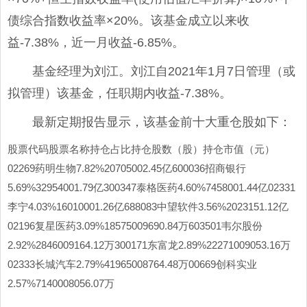
债综合指数收益率×20%。该基金成立以来收
益-7.38%，近一月收益-6.85%。
基金经理为刘江。刘江自2021年1月7日管理（或
拟管理）该基金，任职期内收益-7.38%。
最新定期报告显示，该基金前十大重仓股如下：
股票代码股票名称持仓占比持仓股数（股）持仓市值（元）
02269药明生物7.82%20705002.45亿600036招商银行
5.69%32954001.79亿300347泰格医药4.60%7458001.44亿02331
李宁4.03%16010001.26亿688083中望软件3.56%2023151.12亿
02196复星医药3.09%18575009690.84万603501韦尔股份
2.92%2846009164.12万300171东富龙2.89%22271009053.16万
02333长城汽车2.79%41965008764.48万00669创科实业
2.57%7140008056.07万