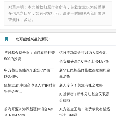
郑重声明：本文版权归原作者所有，转载文章仅为传播更
多信息之目的，如有侵权行为，请第一时间联系我们修改
或删除，多谢。
您可能感兴趣的新闻:
博时基金赵云阳：如何看待标普
这只主动基金可以纳入基金池
500的投资...
长安裕盛混合C净值上涨4.57%
申万菱信智能汽车股票C净值下
新华社民族品牌指数连续四周跑
跌3.48%
赢沪指
疫情过后,中国高净值人群的财富
新人专享！关注有礼全攻略
管理会有...
好基解密 | 新华分红基金又双叒
分红啦！
前海开源沪港深新硬件混合A净
东方基金王然：消费板块有望逐
值下跌4.53%
渐走出阴霾