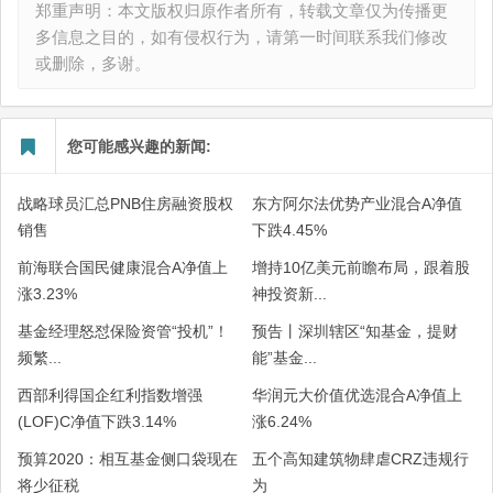
郑重声明：本文版权归原作者所有，转载文章仅为传播更
多信息之目的，如有侵权行为，请第一时间联系我们修改
或删除，多谢。
您可能感兴趣的新闻:
战略球员汇总PNB住房融资股权
东方阿尔法优势产业混合A净值
销售
下跌4.45%
前海联合国民健康混合A净值上
增持10亿美元前瞻布局，跟着股
涨3.23%
神投资新...
基金经理怒怼保险资管“投机”！
预告丨深圳辖区“知基金，提财
频繁...
能”基金...
西部利得国企红利指数增强
华润元大价值优选混合A净值上
(LOF)C净值下跌3.14%
涨6.24%
预算2020：相互基金侧口袋现在
五个高知建筑物肆虐CRZ违规行
将少征税
为