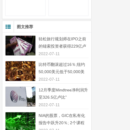
图文推荐
轻松旅行规划师在IPO之前
的锚索投资者获得229亿卢
比”
2022-07-11
比特币翻滚超过16％;纽约
50,000美元低于50,000美
元”
2022-07-11
12月季度Mindtree净利润升
至326.5亿卢比”
2022-07-11
NIA的股票，GIC在私有化
报告中跃升20％; 2个课程