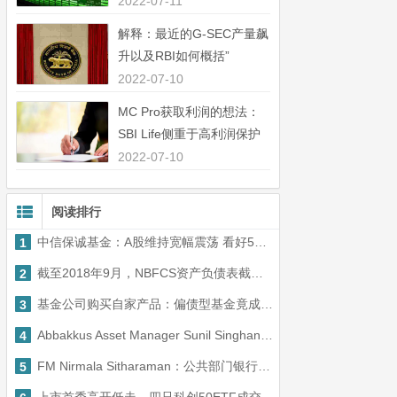
中44％”
2022-07-11
解释：最近的G-SEC产量飙
升以及RBI如何概括”
2022-07-10
MC Pro获取利润的想法：
SBI Life侧重于高利润保护
业务”
2022-07-10
阅读排行
中信保诚基金：A股维持宽幅震荡 看好5G、大数据、新能车等
1
截至2018年9月，NBFCS资产负债表截至2018年9月，截至2018年9月，截至2018年9月，截至2018年9月份
2
基金公司购买自家产品：偏债型基金竟成主流 偏股基金已现亏损
3
Abbakkus Asset Manager Sunil Singhania：在未来1年内粘在更大的公司银行
4
FM Nirmala Sitharaman：公共部门银行立即获得7万卢比重组
5