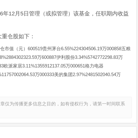
16年12月5日管理（或拟管理）该基金，任职期内收益
大重仓股如下：
）600519贵州茅台6.55%224304506.19万000858五粮
8%2884302323.59万600887伊利股份3.34%5742772298.83万
833欧派家居3.11%1355912137.05万000651格力电器
%11757002064.53万000333美的集团2.97%2481502040.54万
文章仅为传播更多信息之目的，如有侵权行为，请第一时间联系