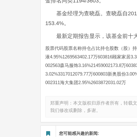
金排名同类1194/3603。
基金经理为查晓磊。查晓磊自20
153.4%。
最新定期报告显示，该基金前十
股票代码股票名称持仓占比持仓股数（股）持仓市值（元
液4.95%1269563402.17万603816顾家家居3.3
002563森马服饰3.16%21459002173.8万603
3.02%3317012079.77万600803新奥股份3.00
002311海大集团2.95%2603872031.02万
郑重声明：本文版权归原作者所有，转载
我们修改或删除，多谢。
您可能感兴趣的新闻: