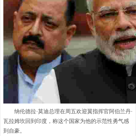
纳伦德拉·莫迪总理在周五欢迎翼指挥官阿伯兰丹·
瓦拉姆坎回到印度，称这个国家为他的示范性勇气感
到自豪。