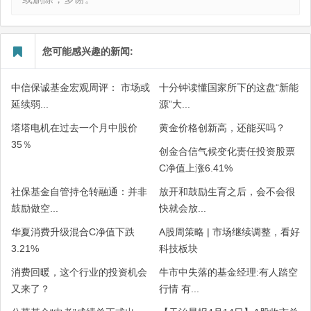
您可能感兴趣的新闻:
中信保诚基金宏观周评： 市场或
十分钟读懂国家所下的这盘“新能
延续弱...
源”大...
塔塔电机在过去一个月中股价
黄金价格创新高，还能买吗？
35％
创金合信气候变化责任投资股票
C净值上涨6.41%
社保基金自管持仓转融通：并非
放开和鼓励生育之后，会不会很
鼓励做空...
快就会放...
华夏消费升级混合C净值下跌
A股周策略 | 市场继续调整，看好
3.21%
科技板块
消费回暖，这个行业的投资机会
牛市中失落的基金经理:有人踏空
又来了？
行情 有...